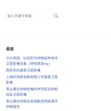
搜
索
关
键
字
最新
2026美国、以色列与伊朗战争相关
卫星影像合集（持续更新ing）
西安东站最新卫星影像
上海外高桥造船有限公司最新卫星
影像
美以袭击伊朗哈梅内伊官邸后的航
拍及卫星影像
美以袭击伊朗后各国航班绕道避开
伊朗领空