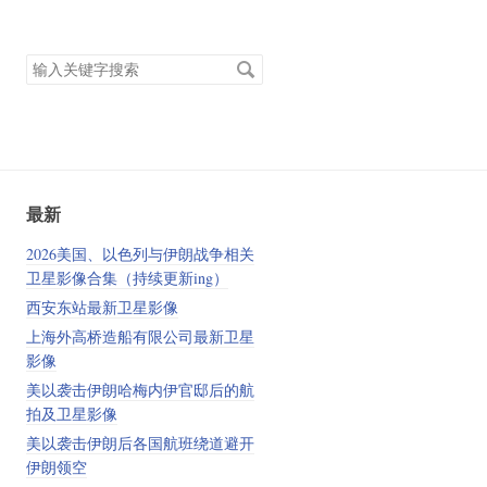
搜
索
关
键
字
最新
2026美国、以色列与伊朗战争相关
卫星影像合集（持续更新ing）
西安东站最新卫星影像
上海外高桥造船有限公司最新卫星
影像
美以袭击伊朗哈梅内伊官邸后的航
拍及卫星影像
美以袭击伊朗后各国航班绕道避开
伊朗领空